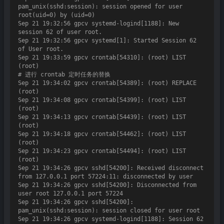
pam_unix(sshd:session): session opened for user 
root(uid=0) by (uid=0)

Sep 21 19:32:56 gpcv systemd-logind[1188]: New 
session 62 of user root.

Sep 21 19:32:56 gpcv systemd[1]: Started Session 62 
of User root.

Sep 21 19:33:59 gpcv crontab[54310]: (root) LIST 
(root)

# 进行 crontab 定时任务的替换

Sep 21 19:34:02 gpcv crontab[54389]: (root) REPLACE 
(root)

Sep 21 19:34:08 gpcv crontab[54399]: (root) LIST 
(root)

Sep 21 19:34:13 gpcv crontab[54439]: (root) LIST 
(root)

Sep 21 19:34:18 gpcv crontab[54462]: (root) LIST 
(root)

Sep 21 19:34:23 gpcv crontab[54494]: (root) LIST 
(root)

Sep 21 19:34:26 gpcv sshd[54200]: Received disconnect 
from 127.0.0.1 port 57224:11: disconnected by user

Sep 21 19:34:26 gpcv sshd[54200]: Disconnected from 
user root 127.0.0.1 port 57224

Sep 21 19:34:26 gpcv sshd[54200]: 
pam_unix(sshd:session): session closed for user root

Sep 21 19:34:26 gpcv systemd-logind[1188]: Session 62 