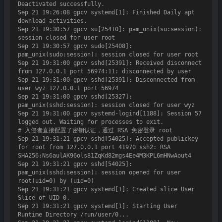
Deactivated successfully.

Sep 21 19:26:08 gpcv systemd[1]: Finished Daily apt 
download activities.

Sep 21 19:30:57 gpcv su[25410]: pam_unix(su:session): 
session closed for user root

Sep 21 19:30:57 gpcv sudo[25408]: 
pam_unix(sudo:session): session closed for user root

Sep 21 19:31:00 gpcv sshd[25391]: Received disconnect 
from 127.0.0.1 port 56974:11: disconnected by user

Sep 21 19:31:00 gpcv sshd[25391]: Disconnected from 
user wyz 127.0.0.1 port 56974

Sep 21 19:31:00 gpcv sshd[25327]: 
pam_unix(sshd:session): session closed for user wyz

Sep 21 19:31:00 gpcv systemd-logind[1188]: Session 57 
logged out. Waiting for processes to exit.

# 入侵者直接配置了密钥认证，通过 RSA 免密登录 root

Sep 21 19:31:21 gpcv sshd[54025]: Accepted publickey 
for root from 127.0.0.1 port 41970 ssh2: RSA 
SHA256:Ns6aulAK96ols81ZqKd82mgs4Ee4M3KPL6mHNwAout4

Sep 21 19:31:21 gpcv sshd[54025]: 
pam_unix(sshd:session): session opened for user 
root(uid=0) by (uid=0)

Sep 21 19:31:21 gpcv systemd[1]: Created slice User 
Slice of UID 0.

Sep 21 19:31:21 gpcv systemd[1]: Starting User 
Runtime Directory /run/user/0...
