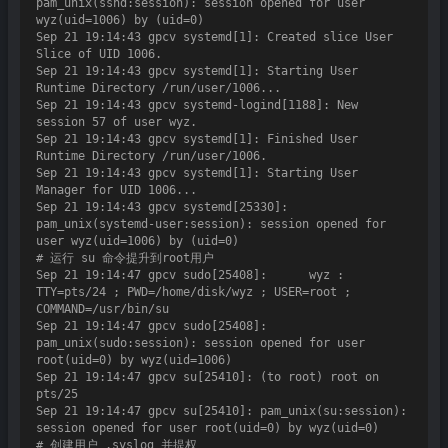
pam_unix(sshd:session): session opened for user 
wyz(uid=1006) by (uid=0)

Sep 21 19:14:43 gpcv systemd[1]: Created slice User 
Slice of UID 1006.

Sep 21 19:14:43 gpcv systemd[1]: Starting User 
Runtime Directory /run/user/1006...

Sep 21 19:14:43 gpcv systemd-logind[1188]: New 
session 57 of user wyz.

Sep 21 19:14:43 gpcv systemd[1]: Finished User 
Runtime Directory /run/user/1006.

Sep 21 19:14:43 gpcv systemd[1]: Starting User 
Manager for UID 1006...

Sep 21 19:14:43 gpcv systemd[25330]: 
pam_unix(systemd-user:session): session opened for 
user wyz(uid=1006) by (uid=0)

# 运行 su 命令提升到root用户

Sep 21 19:14:47 gpcv sudo[25408]:      wyz : 
TTY=pts/24 ; PWD=/home/disk/wyz ; USER=root ; 
COMMAND=/usr/bin/su

Sep 21 19:14:47 gpcv sudo[25408]: 
pam_unix(sudo:session): session opened for user 
root(uid=0) by wyz(uid=1006)

Sep 21 19:14:47 gpcv su[25410]: (to root) root on 
pts/25

Sep 21 19:14:47 gpcv su[25410]: pam_unix(su:session): 
session opened for user root(uid=0) by wyz(uid=0)

# 创建用户 .syslog 并提权
