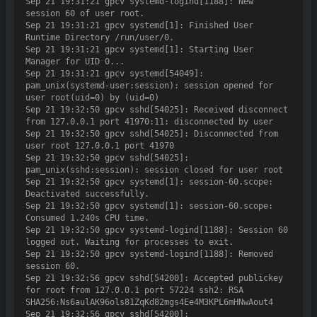
Sep 21 19:31:21 gpcv systemd-logind[1188]: New 
session 60 of user root.

Sep 21 19:31:21 gpcv systemd[1]: Finished User 
Runtime Directory /run/user/0.

Sep 21 19:31:21 gpcv systemd[1]: Starting User 
Manager for UID 0...

Sep 21 19:31:21 gpcv systemd[54049]: 
pam_unix(systemd-user:session): session opened for 
user root(uid=0) by (uid=0)

Sep 21 19:32:50 gpcv sshd[54025]: Received disconnect 
from 127.0.0.1 port 41970:11: disconnected by user

Sep 21 19:32:50 gpcv sshd[54025]: Disconnected from 
user root 127.0.0.1 port 41970

Sep 21 19:32:50 gpcv sshd[54025]: 
pam_unix(sshd:session): session closed for user root

Sep 21 19:32:50 gpcv systemd[1]: session-60.scope: 
Deactivated successfully.

Sep 21 19:32:50 gpcv systemd[1]: session-60.scope: 
Consumed 1.240s CPU time.

Sep 21 19:32:50 gpcv systemd-logind[1188]: Session 60 
logged out. Waiting for processes to exit.

Sep 21 19:32:50 gpcv systemd-logind[1188]: Removed 
session 60.

Sep 21 19:32:56 gpcv sshd[54200]: Accepted publickey 
for root from 127.0.0.1 port 57224 ssh2: RSA 
SHA256:Ns6aulAK96ols81ZqKd82mgs4Ee4M3KPL6mHNwAout4

Sep 21 19:32:56 gpcv sshd[54200]: 