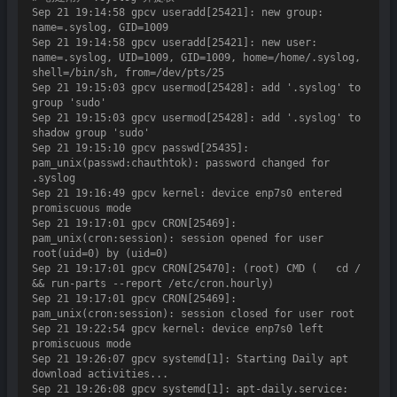
Sep 21 19:14:58 gpcv useradd[25421]: new group: 
name=.syslog, GID=1009

Sep 21 19:14:58 gpcv useradd[25421]: new user: 
name=.syslog, UID=1009, GID=1009, home=/home/.syslog, 
shell=/bin/sh, from=/dev/pts/25

Sep 21 19:15:03 gpcv usermod[25428]: add '.syslog' to 
group 'sudo'

Sep 21 19:15:03 gpcv usermod[25428]: add '.syslog' to 
shadow group 'sudo'

Sep 21 19:15:10 gpcv passwd[25435]: 
pam_unix(passwd:chauthtok): password changed for 
.syslog

Sep 21 19:16:49 gpcv kernel: device enp7s0 entered 
promiscuous mode

Sep 21 19:17:01 gpcv CRON[25469]: 
pam_unix(cron:session): session opened for user 
root(uid=0) by (uid=0)

Sep 21 19:17:01 gpcv CRON[25470]: (root) CMD (   cd / 
&& run-parts --report /etc/cron.hourly)

Sep 21 19:17:01 gpcv CRON[25469]: 
pam_unix(cron:session): session closed for user root

Sep 21 19:22:54 gpcv kernel: device enp7s0 left 
promiscuous mode

Sep 21 19:26:07 gpcv systemd[1]: Starting Daily apt 
download activities...

Sep 21 19:26:08 gpcv systemd[1]: apt-daily.service: 