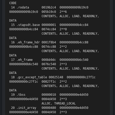
CODE

 14 .rodata       0019b2c4  00000000009b19c0  
00000000009b19c0  005b19c0  2**6

                  CONTENTS, ALLOC, LOAD, READONLY, 
DATA

 15 .stapsdt.base 00000001  0000000000b4cc84  
0000000000b4cc84  0074cc84  2**0

                  CONTENTS, ALLOC, LOAD, READONLY, 
DATA

 16 .eh_frame_hdr 0001f8b4  0000000000b4cc88  
0000000000b4cc88  0074cc88  2**2

                  CONTENTS, ALLOC, LOAD, READONLY, 
DATA

 17 .eh_frame     000bb9dc  0000000000b6c540  
0000000000b6c540  0076c540  2**3

                  CONTENTS, ALLOC, LOAD, READONLY, 
DATA

 18 .gcc_except_table 00025148  0000000000c27f1c  
0000000000c27f1c  00827f1c  2**2

                  CONTENTS, ALLOC, LOAD, READONLY, 
DATA

 19 .tbss         00000010  0000000000e4d450  
0000000000e4d450  0084d450  2**3

                  ALLOC, THREAD_LOCAL

 20 .init_array   00000480  0000000000e4d450  
0000000000e4d450  0084d450  2**3
