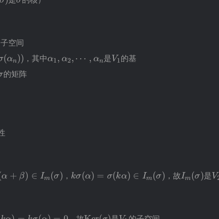
σ
σ
gma)
ame{Ker}
1
的子空间
pan}
\alpha_1,\alpha_2,\cdots,\alpha_n
V_1
(
))
，其中
,
,
⋯
,
是
的基
σ
α
α
α
α
V
1
2
1
n
n
ha_2),\cdots,\sigma(\alpha_n))
\sigma
的矩阵
σ
{rank}
{dim}
=n
性
+\sigma(\beta)=\sigma(\alpha+\beta)\in
k\sigma(\alpha)=\sigma(k\alpha)\
I_m(\sig
V
(
+
)
∈
(
)
，
(
)
=
(
)
∈
(
)
，故
(
)
是
α
β
I
σ
kσ
α
σ
k
α
I
σ
I
σ
V
m
m
m
I_m(\sigma)
)=\sigma(\alpha+\beta)=0
sigma(k\alpha)=k\sigma(\alpha)=0
\operatorname{Ker}
V_1
(
)
=
(
)
=
0
，故
Ker
(
)
是
的子空间