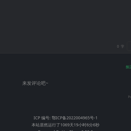
0
字
按
来发评论吧~
P
ICP 编号:
鄂ICP备2022004965号-1
本站居然运行了
1069天19小时6分7秒