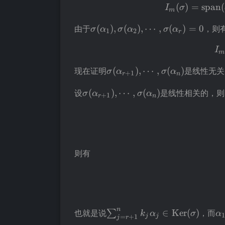
(
)
=
span
(
I
σ
m
\sigma(\alpha_1),\sigma(\alph
由于
(
)
,
(
)
,
⋯
,
(
)
=
0
，则
σ
α
σ
α
σ
α
1
2
r
I
m
\sigma(\alpha_{r+1}),\cdo
现在证明
(
)
,
⋯
,
(
)
是线性无关
σ
α
σ
α
+
1
r
n
\sigma(\alpha_{r+1}),\cdots,\s
设
(
)
,
⋯
,
(
)
是线性相关的，则
σ
α
σ
α
+
1
r
n
则有
\sum_{j=r+1}^{n}k_j\alph
\a
n
也就是说
∈
Ker
(
)
，而
∑
k
α
σ
α
j
j
=
+
1
j
r
\operatorname{Ker}(\sigm