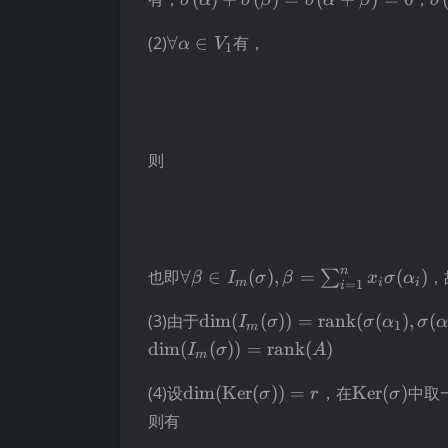
σ
α
σ
β
σ
α
β
σ
(\sigma), k \in
\forall
(2)
∀
∈
有，
\mathbb{P}
α
V
1
\alpha
\in
V_1
则
\forall \beta \in
n
也即
∀
∈
(
)
,
=
(
)
，
∑
β
I
σ
β
x
σ
α
m
i
i
=
1
i
I_m(\sigma),\beta=\sum_{i=1}
\operatorname{dim}(I_m(\s
(3)由于
dim
(
(
))
=
rank
(
(
)
,
(
I
σ
σ
α
σ
α
1
m
(\sigma(\alpha_1),\sigma(\a
dim
(
(
))
=
rank
(
)
I
σ
A
m
\operatorname{dim}
\operator
(4)设
dim
(
Ker
(
))
=
，在
Ker
(
)
中取
σ
r
σ
(\operatorname{Ker}
(\sigma)
则有
(\sigma))=r