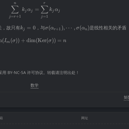
n
r
\sum_{j=r+1}^{n}k_j\alpha_j=\sum_
∑
∑
=
k
α
k
α
j
j
j
j
=
+
1
=
1
j
r
j
_r,\alpha_{r+1},\cdots,\alpha_n
k_j=0
\sigma(\alpha_{r+1}),\cdots,\si
关，故只有
=
0
，与
(
)
,
⋯
,
(
)
是线性相关的矛盾
k
σ
α
σ
α
+
1
j
r
n
peratorname{dim}
m
(
(
))
+
dim
(
Ker
(
))
=
I
σ
σ
n
m
_m(\sigma))+\operatorname{dim}
operatorname{Ker}(\sigma))=n
 BY-NC-SA 许可协议。转载请注明出处！
数学
矩
箱
网址