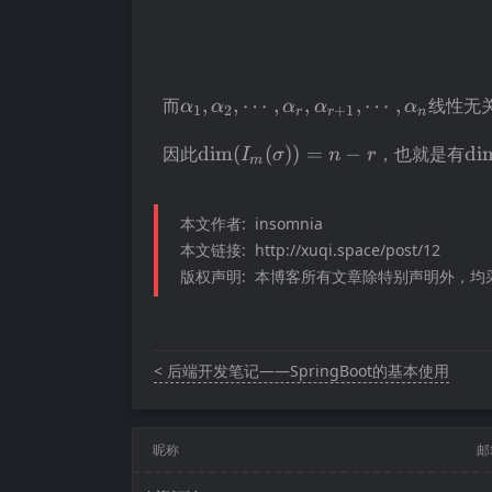
\alpha_1,\alpha_2,\cdots,\alpha
而
,
,
⋯
,
,
,
⋯
,
线性无
α
α
α
α
α
1
2
+
1
r
r
n
\operatorname{dim}
\o
因此
dim
(
(
))
=
−
，也就是有
di
I
σ
n
r
m
(I_m(\sigma))=n-r
(I
(\
本文作者:
insomnia
本文链接:
http://xuqi.space/post/12
版权声明:
本博客所有文章除特别声明外，均采用
< 后端开发笔记——SpringBoot的基本使用
昵称
邮