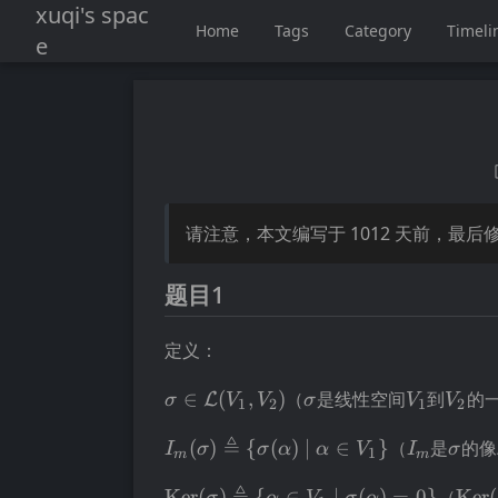
xuqi's spac
Home
Tags
Category
Timeli
e
请注意，本文编写于
1012
天前，最后
题目1
定义：
\sigma \in
\sigma
V_1
V_2
∈
(
,
)
（
是线性空间
到
的
L
σ
V
V
σ
V
V
1
2
1
2
\mathcal{L}
I_m(\sigma)\triangleq\
I_m
\sig
≜
(V_1,V_2)
(
)
{
(
)
∣
∈
}
（
是
的像
I
σ
σ
α
α
V
I
σ
1
m
m
{\sigma(\alpha)\mid\alpha\in
\operatorname{Ker}
\op
V_1\}
Ker
(
)
{
∈
∣
(
)
=
0
}
（
Ker
(