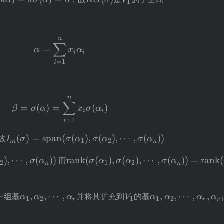
k
α
kσ
α
σ
V
1
(\sigma)
n
\alpha=\sum_{i=1}^{n}x_i\alpha_i
∑
=
α
x
α
i
i
=
1
i
n
\beta=\sigma(\alpha)=\sum_{i=1}^{n
∑
=
(
)
=
(
)
β
σ
α
x
σ
α
i
i
=
1
i
I_m(\sigma)=\operatorname{span}
故
(
)
=
span
(
(
)
,
(
)
,
⋯
,
(
))
I
σ
σ
α
σ
α
σ
α
1
2
m
n
^{n}x_i\sigma(\alpha_i)
(\sigma(\alpha_1),\sigma(\alpha_2),\cdots,\sigma
igma))=\operatorname{rank}
\operatorname{rank}
)
,
⋯
,
(
))
而
rank
(
(
)
,
(
)
,
⋯
,
(
))
=
rank
(
σ
α
σ
α
σ
α
σ
α
2
1
2
n
n
lpha_2),\cdots,\sigma(\alpha_n))
(\sigma(\alpha_1),\sigma(\alpha_2)
(A)
name{Ker}
\alpha_1,\alpha_2,\cdots,\alpha_r
V_1
\alpha_1,\alpha_
一组基
,
,
⋯
,
并将其扩充到
的基
,
,
⋯
,
,
α
α
α
V
α
α
α
α
1
2
1
1
2
r
r
r