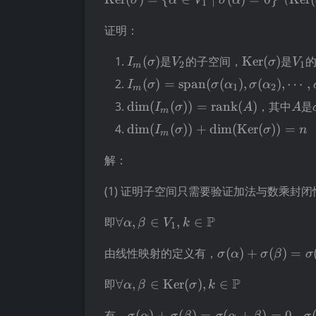
≜
σ
α
V
σ
α
1
(\sigma)\triangleq\
(\si
{\alpha\in
证明：
V_1\mid\sigma(\alpha)=0\}
I_m(\sigma)
V_2
\operatorn
V_
(
)
是
的子空间，
Ker
(
)
是
I
σ
V
σ
V
2
1
m
(\sigma)
I_m(\sigma)=\operatorname{s
(
)
=
span
(
(
)
,
(
)
,
⋯
,
I
σ
σ
α
σ
α
1
2
m
(\sigma(\alpha_1),\sigma(\alp
\operatorname{dim}
A
dim
(
(
))
=
rank
(
)
，其中
是
I
σ
A
A
m
(I_m(\sigma))=\operatorname
\operatorname{dim}
dim
(
(
))
+
dim
(
Ker
(
))
=
I
σ
σ
n
m
(A)
(I_m(\sigma))+\operatorname
(\operatorname{Ker}(\sigma))
解：
(1) 证明子空间只需要验证加法与数乘封闭
\forall
P
即
∀
,
∈
,
∈
α
β
V
k
1
\alpha,\beta
\sigma(\alpha)
\in V_1, k
由线性映射的定义有，
(
)
+
(
)
=
σ
α
σ
β
σ
I_m(\sigma)
\in
\forall \alpha,\beta
P
即
∀
,
∈
Ker
(
)
,
∈
\mathbb{P}
α
β
σ
k
\in
\sigma(\alpha)+\sigma(\beta
\
\operatorname{Ker}
有，
(
)
+
(
)
=
(
+
)
=
0
，