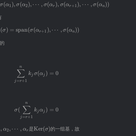
(
)
,
(
)
,
⋯
I_m(\sigma)=\operatorname{span}(\si
,
(
)
,
(
)
,
⋯
,
(
))
σ
α
σ
α
σ
α
σ
α
σ
α
1
2
+
1
r
r
n
a_2),\cdots,\sigma(\alpha_r)=0
有
(
)
=
span
(
(
I_m(\sigma)=\operatorname{span}(\s
)
,
⋯
,
(
))
σ
σ
α
σ
α
+
1
r
n
ts,\sigma(\alpha_n)
的
igma(\alpha_n)
n
\sum_{j=r+1}^{n}k_j\sigma(\alpha_
∑
(
)
=
0
k
σ
α
j
j
=
+
1
j
r
n
\sigma(\sum_{j=r+1}^{n}k_j\alpha_
∑
(
)
=
0
σ
k
α
j
j
=
+
1
j
r
a_j\in
lpha_1,\alpha_2,\cdots,\alpha_r
\operatorname{Ker}
,
,
⋯
,
是
Ker
(
)
的一组基，故
α
α
σ
1
2
r
a)
(\sigma)