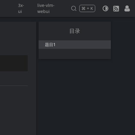
3x-
live-vlm-
⌘
+
K
Press
and
to search
ui
webui
目录
题目1