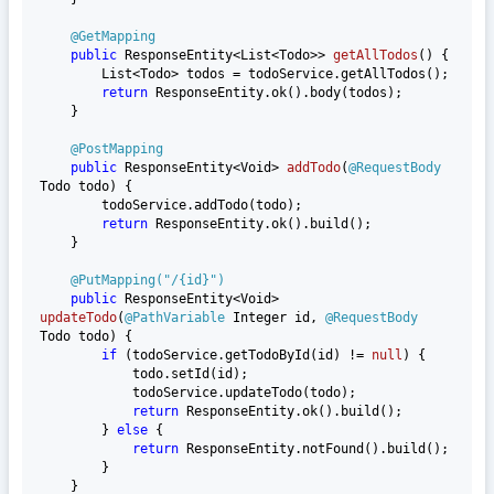
@GetMapping
public
 ResponseEntity<List<Todo>> 
getAllTodos
()
 {

        List<Todo> todos = todoService.getAllTodos();

return
 ResponseEntity.ok().body(todos);

    }

@PostMapping
public
 ResponseEntity<Void> 
addTodo
(
@RequestBody
Todo todo)
 {

        todoService.addTodo(todo);

return
 ResponseEntity.ok().build();

    }

@PutMapping("/{id}")
public
 ResponseEntity<Void> 
updateTodo
(
@PathVariable
 Integer id, 
@RequestBody
Todo todo)
 {

if
 (todoService.getTodoById(id) != 
null
) {

            todo.setId(id);

            todoService.updateTodo(todo);

return
 ResponseEntity.ok().build();

        } 
else
 {

return
 ResponseEntity.notFound().build();

        }

    }
