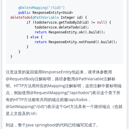
@DeleteMapping("/{id}")
public
 ResponseEntity<Void> 
deleteTodo
(
@PathVariable
 Integer id)
 {

if
 (todoService.getTodoById(id) != 
null
) {

            todoService.deleteTodo(id);

return
 ResponseEntity.ok().build();

        } 
else
 {

return
 ResponseEntity.notFound().build();

        }

    }

注意这里的返回值用ResponseEntity包起来，请求体参数用
@RequestBody注解标明，路径参数用@PathVariable注解标
明。HTTP方法用对应的Mapping注解标明，这些注解中要标明端
点，例如使用@RequestMapping("/api/todos")表示这个类下所
有的HTTP方法都有共同的端点前缀/api/todos，
@GetMapping("/{id}")表示这个Get方法具有一个路径端点（也就
是上文提及的:id）
到这，整个Java springboot的代码已经编写完成了。