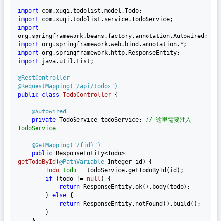
import
import
import
import
import
import
 java.util.List;

@RestController
@RequestMapping("/api/todos")
public
class
TodoController
 {

@Autowired
private
 TodoService todoService; 
// 这里需要注入
TodoService
@GetMapping("/{id}")
public
 ResponseEntity<Todo> 
getTodoById
(
@PathVariable
 Integer id)
 {

Todo
todo
=
 todoService.getTodoById(id);

if
 (todo != 
null
) {

return
 ResponseEntity.ok().body(todo);

        } 
else
 {

return
 ResponseEntity.notFound().build();

        }

    }
