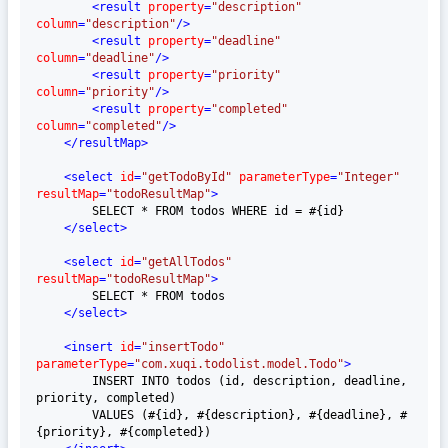
<
result
property
=
"description"
column
=
"description"
/>
<
result
property
=
"deadline"
column
=
"deadline"
/>
<
result
property
=
"priority"
column
=
"priority"
/>
<
result
property
=
"completed"
column
=
"completed"
/>
</
resultMap
>
<
select
id
=
"getTodoById"
parameterType
=
"Integer"
resultMap
=
"todoResultMap"
>
        SELECT * FROM todos WHERE id = #{id}

</
select
>
<
select
id
=
"getAllTodos"
resultMap
=
"todoResultMap"
>
        SELECT * FROM todos

</
select
>
<
insert
id
=
"insertTodo"
parameterType
=
"com.xuqi.todolist.model.Todo"
>
        INSERT INTO todos (id, description, deadline, 
priority, completed)

        VALUES (#{id}, #{description}, #{deadline}, #
{priority}, #{completed})
