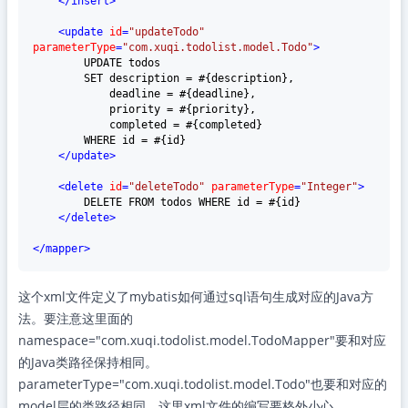
</
insert
>
<
update
id
=
"updateTodo"
parameterType
=
"com.xuqi.todolist.model.Todo"
>
        UPDATE todos

        SET description = #{description},

            deadline = #{deadline},

            priority = #{priority},

            completed = #{completed}

        WHERE id = #{id}

</
update
>
<
delete
id
=
"deleteTodo"
parameterType
=
"Integer"
>
        DELETE FROM todos WHERE id = #{id}

</
delete
>
</
mapper
>
这个xml文件定义了mybatis如何通过sql语句生成对应的Java方
法。要注意这里面的
namespace="com.xuqi.todolist.model.TodoMapper"要和对应
的Java类路径保持相同。
parameterType="com.xuqi.todolist.model.Todo"也要和对应的
model层的类路径相同。这里xml文件的编写要格外小心。