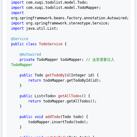
import
import
import
import
import
 java.util.List;

@Service
public
class
TodoService
 {

@Autowired
private
 TodoMapper todoMapper; 
// 这里需要注入
TodoMapper
public
 Todo 
getTodoById
(Integer id)
 {

return
 todoMapper.getTodoById(id);

    }

public
 List<Todo> 
getAllTodos
()
 {

return
 todoMapper.getAllTodos();

    }

public
void
addTodo
(Todo todo)
 {

        todoMapper.insertTodo(todo);

    }
