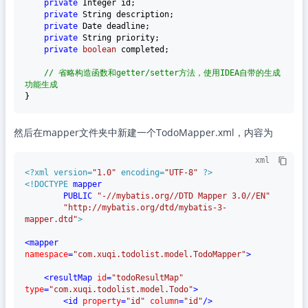
private
 Integer id;

private
 String description;

private
 Date deadline;

private
 String priority;

private
boolean
 completed;

// 省略构造函数和getter/setter方法，使用IDEA自带的生成
功能生成
然后在mapper文件夹中新建一个TodoMapper.xml，内容为
xml
<?xml version=
"1.0"
 encoding=
"UTF-8"
 ?>
<!DOCTYPE 
mapper
PUBLIC
"-//mybatis.org//DTD Mapper 3.0//EN"
"http://mybatis.org/dtd/mybatis-3-
mapper.dtd"
>
<
mapper
namespace
=
"com.xuqi.todolist.model.TodoMapper"
>
<
resultMap
id
=
"todoResultMap"
type
=
"com.xuqi.todolist.model.Todo"
>
<
id
property
=
"id"
column
=
"id"
/>