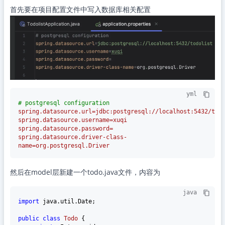
首先要在项目配置文件中写入数据库相关配置
yml
# postgresql configuration
spring.datasource.url=jdbc:postgresql://localhost:5432/tod
spring.datasource.username=xuqi
spring.datasource.password=
spring.datasource.driver-class-
name=org.postgresql.Driver
然后在model层新建一个todo.java文件，内容为
java
import
 java.util.Date;

public
class
Todo
 {
